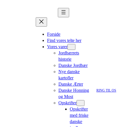
Skip
to
content
Forside
Find vores telte her
Vores varer
Jordbærrets
historie
Danske Jordbær
Nye danske
kartofler
Danske Ærter
Danske Honning
RING TIL OS
og Most
Opskrifter
Opskrifter
med friske
danske