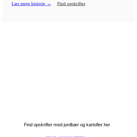
Læs mere historie →
Find opskrifter
Find inspirerende
opskrifter her
Vi har lagt nogle opskrifter ind til dig, der har brug
for inspiration til at lave noget lækkert ud af vores
gode varer.
Find opskrifter med jordbær og kartofler her