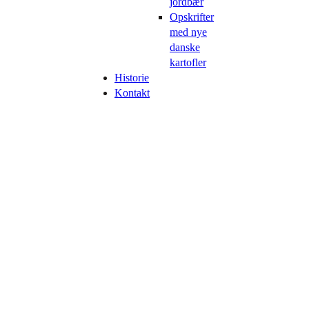
jordbær
Opskrifter
med nye
danske
kartofler
Historie
Kontakt
Byens Bedste Jordbær
Vi sælger friskplukkede danske jordbær, der er plukket samme
morgen, og ny-opgravede danske kartofler, -der tages op af jorden
natten inden, de kommer ud i teltene.